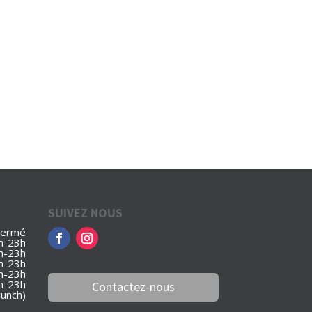
SUIVEZ NOUS
Fermé
h-23h
h-23h
h-23h
h-23h
h-23h
Contactez-nous
runch)