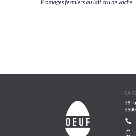
Fromages fermiers au lait cru de vache
LA 
38 r
3500

