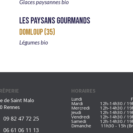
Glaces paysannes bio
Les paysans gourmands
DOMLOUP (35)
Légumes bio
CRÊPERIE
HORAIRES
Lundi
ue de Saint Malo
Mardi
12h-14h30 / 19
0 Rennes
Mercredi
12h-14h30 / 19
Jeudi
12h-14h30 / 19
Vendredi
12h-14h30 / 19
09 82 47 72 25
Samedi
12h-14h30 / 19
Dimanche
11h30 - 15h (B
06 61 06 11 13