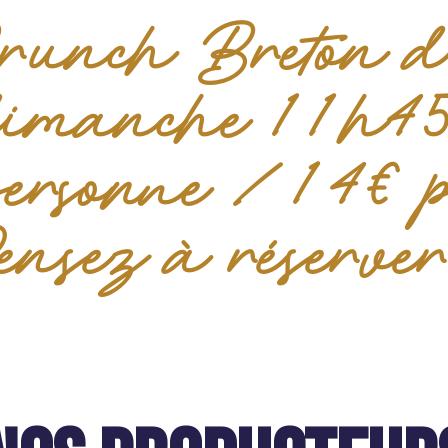
runch Breton 
imanche 11h45
ersonne / 14€ 
ensez à réserver