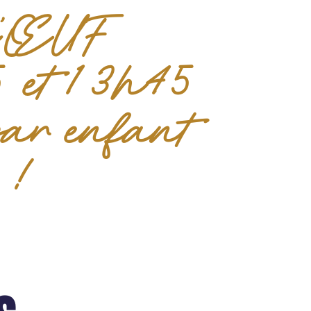
d’ŒUF
 et 13h45
par enfant
 !