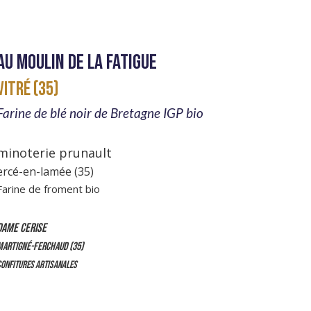
au moulin de la fatigue
VITRÉ (35)
Farine de blé noir de Bretagne IGP bio
minoterie prunault
ercé-en-lamée (35)
Farine de froment bio
DAME CERISE
MARTIGNÉ-FERCHAUD (35)
ONFITURES ARTISANALES