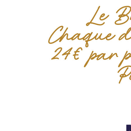
Le B
Chaque d
24€ par p
P